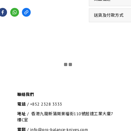
送貨及付款方式
聯絡我們
電話
/
+852 2328 3333
地址
/ 香港九龍新蒲崗景福街110號超達工業大廈7
樓C室
電郵
/ info@pro-balance-knives.com