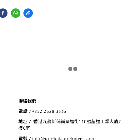
聯絡我們
電話
/
+852 2328 3333
地址
/ 香港九龍新蒲崗景福街110號超達工業大廈7
樓C室
電郵
/ info@pro-balance-knives.com