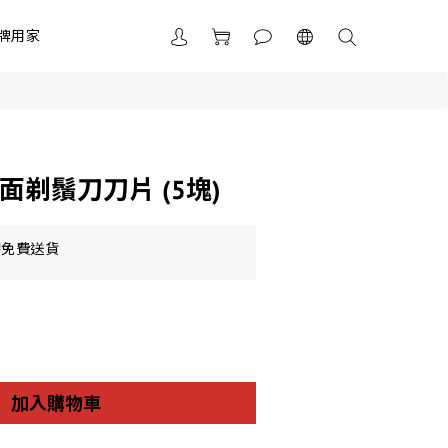
牌用家
金雙面剃鬚刀刀片 (5塊)
即免費送貨
加入購物車