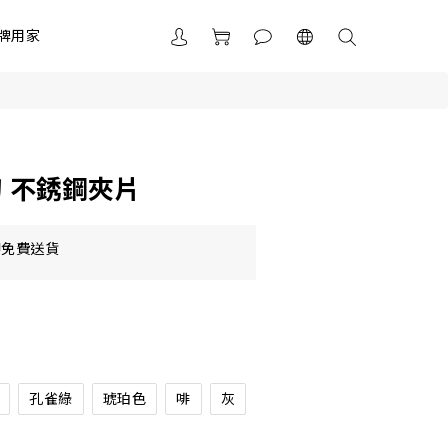
牌用家
刀 不銹鋼夾片
即免費送貨
孔雀綠
琥珀色
啡
灰