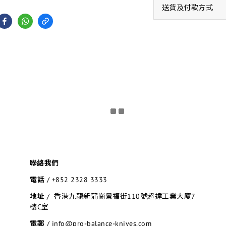
送貨及付款方式
聯絡我們
電話
/
+852 2328 3333
地址
/ 香港九龍新蒲崗景福街110號超達工業大廈7
樓C室
電郵
/ info@pro-balance-knives.com