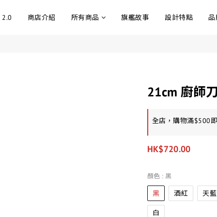
 2.0
商店介紹
所有商品
旗艦故事
設計特點
品
21cm 廚師
全店，購物滿$500
HK$720.00
顏色
: 黑
黑
酒紅
天藍
白