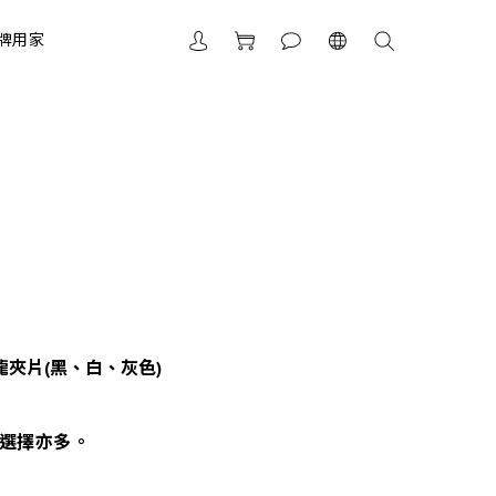
牌用家
龍夾片(黑、白、灰色)
選擇亦多。